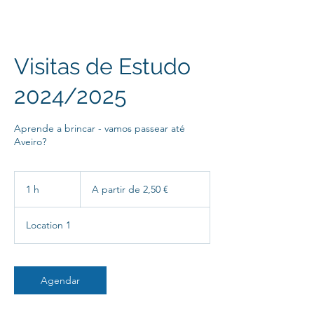
Visitas de Estudo
2024/2025
Aprende a brincar - vamos passear até
Aveiro?
A
partir
1 h
1
A partir de 2,50 €
de
2,50
euros
Location 1
Agendar