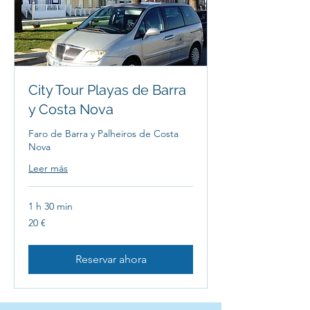
City Tour Playas de Barra
y Costa Nova
Faro de Barra y Palheiros de Costa
Nova
Leer más
1 h 30 min
20
20 €
euros
Reservar ahora